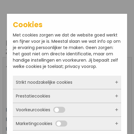
Cookies
Met cookies zorgen we dat de website goed werkt
en fijner voor je is. Meestal slaan we wat info op om
Bestel hier online je kaarten voor: Rondleiding
je ervaring persoonlijker te maken. Geen zorgen:
29 november
het gaat niet om directe identificatie, maar om
handige instellingen en voorkeuren. Jij bepaalt zelf
welke cookies je toelaat; privacy voorop.
« Ander evenement kiezen
Strikt noodzakelijke cookies
Evenement: Rondleiding 29 november
Prestatiecookies
Deze cookies zorgen ervoor dat de website
überhaupt werkt. Ze zijn dus altijd actief en
Voorkeurcookies
Datum: 29-11-2026 om 14:00
kunnen niet worden uitgezet. Meestal worden
Met deze cookies zien we hoe vaak onze site
ze alleen geplaatst als jij iets doet, zoals
bezocht wordt, waar bezoekers vandaan
Prijs per ticket regulier: €7,50 -
Uitverkocht
Kind (t/m 12): € 1,00
inloggen, een formulier invullen of je
Marketingcookies
komen en welke pagina’s populair zijn. Zo
Deze cookies onthouden jouw voorkeuren.
Locatie: Fort Sabina
privacyvoorkeuren opslaan. Je kunt je browser
kunnen we de website blijven verbeteren.
Bijvoorbeeld taalkeuze of ingevulde gegevens.