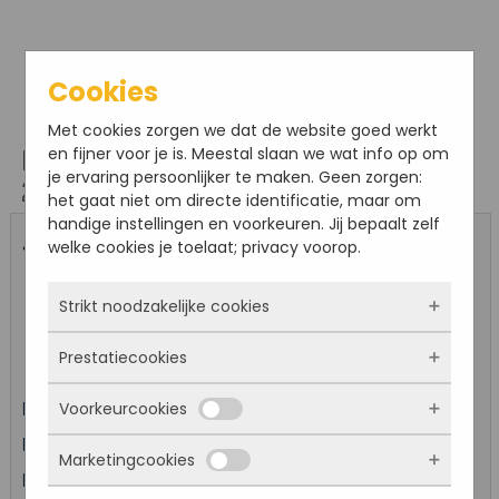
Cookies
Met cookies zorgen we dat de website goed werkt
en fijner voor je is. Meestal slaan we wat info op om
Bestel hier online je kaarten voor: Rondleiding
je ervaring persoonlijker te maken. Geen zorgen:
27 september
het gaat niet om directe identificatie, maar om
handige instellingen en voorkeuren. Jij bepaalt zelf
welke cookies je toelaat; privacy voorop.
« Ander evenement kiezen
Strikt noodzakelijke cookies
Evenement: Rondleiding 27 september
Prestatiecookies
Deze cookies zorgen ervoor dat de website
überhaupt werkt. Ze zijn dus altijd actief en
Voorkeurcookies
Datum: 27-09-2026 om 14:00
kunnen niet worden uitgezet. Meestal worden
Met deze cookies zien we hoe vaak onze site
ze alleen geplaatst als jij iets doet, zoals
bezocht wordt, waar bezoekers vandaan
Prijs per ticket regulier: €7,50
Kind (t/m 12): € 1,00
inloggen, een formulier invullen of je
Marketingcookies
komen en welke pagina’s populair zijn. Zo
Deze cookies onthouden jouw voorkeuren.
Locatie: Fort Sabina
privacyvoorkeuren opslaan. Je kunt je browser
kunnen we de website blijven verbeteren.
Bijvoorbeeld taalkeuze of ingevulde gegevens.