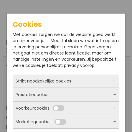
Cookies
Met cookies zorgen we dat de website goed werkt
en fijner voor je is. Meestal slaan we wat info op om
Bestel hier online je kaarten voor: Rondleiding
je ervaring persoonlijker te maken. Geen zorgen:
29 juli
het gaat niet om directe identificatie, maar om
handige instellingen en voorkeuren. Jij bepaalt zelf
welke cookies je toelaat; privacy voorop.
« Ander evenement kiezen
Strikt noodzakelijke cookies
Evenement: Rondleiding 29 juli
Prestatiecookies
Deze cookies zorgen ervoor dat de website
überhaupt werkt. Ze zijn dus altijd actief en
Voorkeurcookies
Datum: 29-07-2026 om 14:00
kunnen niet worden uitgezet. Meestal worden
Met deze cookies zien we hoe vaak onze site
ze alleen geplaatst als jij iets doet, zoals
bezocht wordt, waar bezoekers vandaan
Prijs per ticket regulier: €7,50
Kind (t/m 12): € 1,00
inloggen, een formulier invullen of je
Marketingcookies
komen en welke pagina’s populair zijn. Zo
Deze cookies onthouden jouw voorkeuren.
Locatie: Fort Sabina
privacyvoorkeuren opslaan. Je kunt je browser
kunnen we de website blijven verbeteren.
Bijvoorbeeld taalkeuze of ingevulde gegevens.