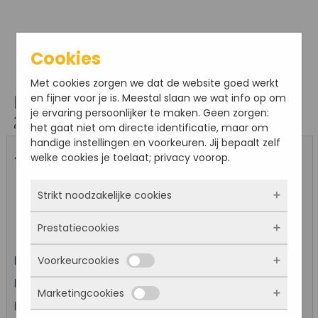
Cookies
Met cookies zorgen we dat de website goed werkt
en fijner voor je is. Meestal slaan we wat info op om
Bestel hier online je kaarten voor: Rondleiding
je ervaring persoonlijker te maken. Geen zorgen:
22 juli
het gaat niet om directe identificatie, maar om
handige instellingen en voorkeuren. Jij bepaalt zelf
welke cookies je toelaat; privacy voorop.
« Ander evenement kiezen
Strikt noodzakelijke cookies
Evenement: Rondleiding 22 juli
Prestatiecookies
Deze cookies zorgen ervoor dat de website
überhaupt werkt. Ze zijn dus altijd actief en
Voorkeurcookies
Datum: 22-07-2026 om 14:00
kunnen niet worden uitgezet. Meestal worden
Met deze cookies zien we hoe vaak onze site
ze alleen geplaatst als jij iets doet, zoals
bezocht wordt, waar bezoekers vandaan
Prijs per ticket regulier: €7,50
Kind (t/m 12): € 1,00
inloggen, een formulier invullen of je
Marketingcookies
komen en welke pagina’s populair zijn. Zo
Deze cookies onthouden jouw voorkeuren.
Locatie: Fort Sabina
privacyvoorkeuren opslaan. Je kunt je browser
kunnen we de website blijven verbeteren.
Bijvoorbeeld taalkeuze of ingevulde gegevens.