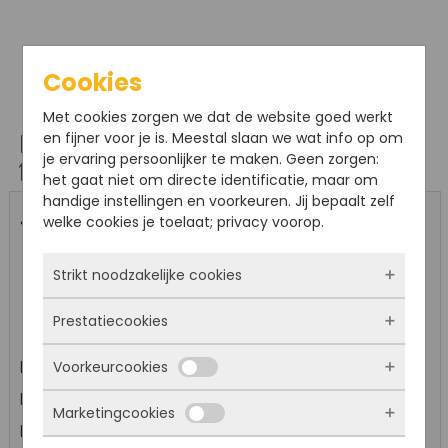
Cookies
Met cookies zorgen we dat de website goed werkt
en fijner voor je is. Meestal slaan we wat info op om
Bestel hier online je kaarten voor: Rondleiding
je ervaring persoonlijker te maken. Geen zorgen:
12 juli
het gaat niet om directe identificatie, maar om
handige instellingen en voorkeuren. Jij bepaalt zelf
welke cookies je toelaat; privacy voorop.
« Ander evenement kiezen
Strikt noodzakelijke cookies
Evenement: Rondleiding 12 juli
Prestatiecookies
Deze cookies zorgen ervoor dat de website
überhaupt werkt. Ze zijn dus altijd actief en
Voorkeurcookies
Datum: 12-07-2026 om 14:00
kunnen niet worden uitgezet. Meestal worden
Met deze cookies zien we hoe vaak onze site
ze alleen geplaatst als jij iets doet, zoals
bezocht wordt, waar bezoekers vandaan
Prijs per ticket regulier: €7,50
Kind (t/m 12): € 1,00
inloggen, een formulier invullen of je
Marketingcookies
komen en welke pagina’s populair zijn. Zo
Deze cookies onthouden jouw voorkeuren.
Locatie: Fort Sabina
privacyvoorkeuren opslaan. Je kunt je browser
kunnen we de website blijven verbeteren.
Bijvoorbeeld taalkeuze of ingevulde gegevens.